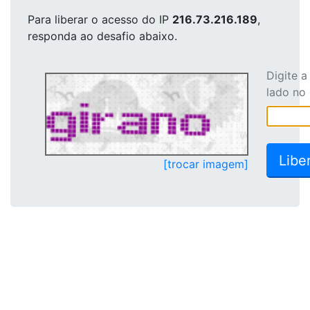
Para liberar o acesso
do IP
216.73.216.189
,
responda ao desafio abaixo.
Digite 
lado no
[trocar imagem]